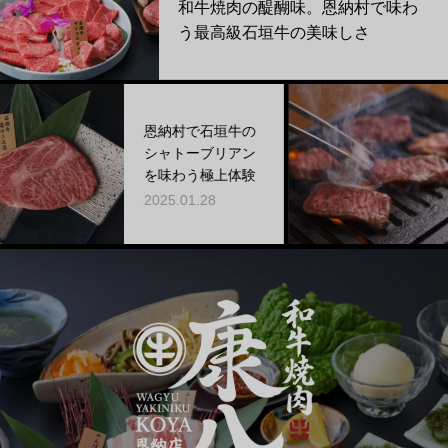
和牛焼肉の醍醐味。恩納村で味わ
う最高級石垣牛の美味しさ
「和牛焼肉
恩納村で石垣牛の
納店」が
シャトーブリアン
る、肉の
を味わう極上体験
かした焼
2025.01.28
夫
2025.03.