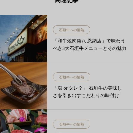
石垣牛への情熱
「和牛焼肉康八 恩納店」で味わう
べき3大石垣牛メニューとその魅力
石垣牛への情熱
「塩 or タレ？」 石垣牛の美味し
さを引き出すこだわりの味付け
石垣牛への情熱