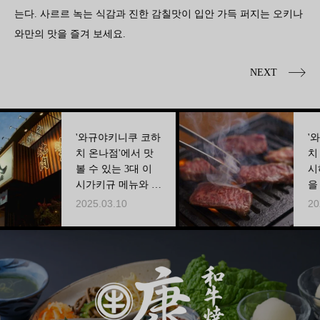
는다. 사르르 녹는 식감과 진한 감칠맛이 입안 가득 퍼지는 오키나
와만의 맛을 즐겨 보세요.
NEXT
'와규야키니쿠 코하
'와규야키니
치 온나점'에서 맛
치 온나점'
볼 수 있는 3대 이
시하는 고기
시가키규 메뉴와 그
을 살린 구
매력
의 고안
2025.03.10
2025.03.21