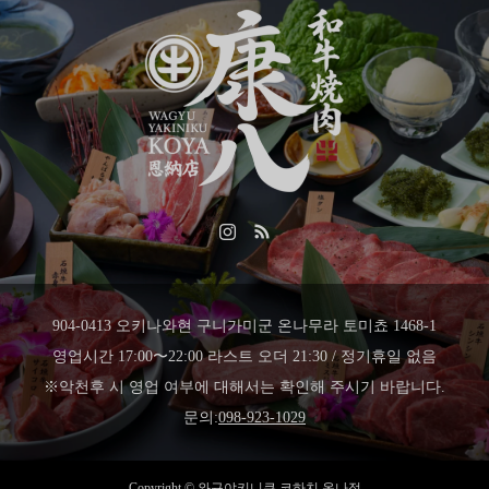
904-0413 오키나와현 구니가미군 온나무라 토미쵸 1468-1
영업시간 17:00〜22:00 라스트 오더 21:30 / 정기휴일 없음
※악천후 시 영업 여부에 대해서는 확인해 주시기 바랍니다.
문의:
098-923-1029
Copyright © 와규야키니쿠 코하치 온나점