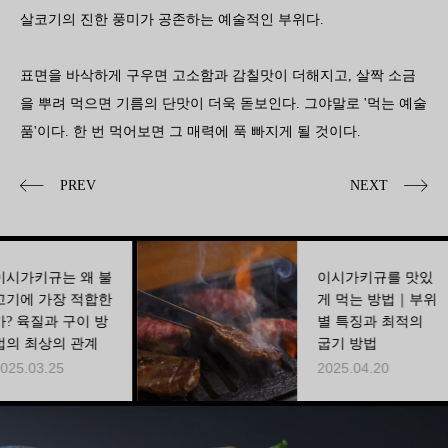
살코기의 진한 풍미가 공존하는 예술적인 부위다.
표면을 바삭하게 구우면 고소함과 감칠맛이 더해지고, 살짝 소금
을 뿌려 먹으면 기름의 단맛이 더욱 돋보인다. 그야말로 '먹는 예술
품'이다. 한 번 먹어보면 그 매력에 푹 빠지게 될 것이다.
PREV
NEXT
 왜 불
이시가키규를 맛있
 적합한
게 먹는 방법｜부위
구이 방
별 특징과 최적의
 관계
굽기 방법
2025.04.20