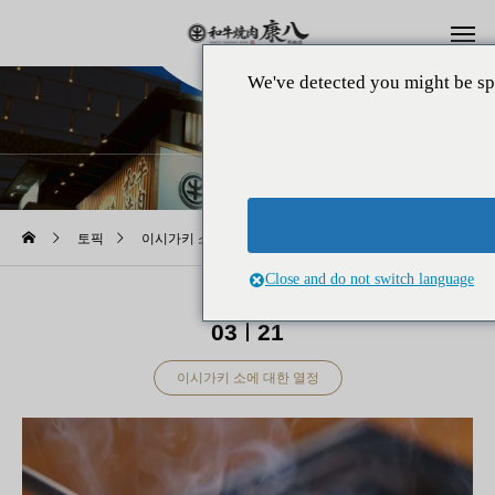
We've detected you might be sp
토픽
토픽
이시가키 소에 대한 열정
'와규야키니쿠 코하치 온나점'이 중요시하는 고기의 개성을 살린 구이 방법의 고안
Close and do not switch language
2025
03
21
이시가키 소에 대한 열정