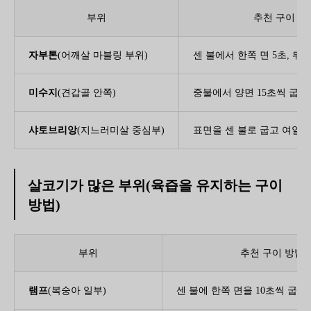
부위
추천 구이 방
자부톤
(어깨살 마블링 부위)
센 불에서 한쪽 면 5초, 뒤
미수지
(견갑골 안쪽)
중불에서 양면 15초씩 굽는
샤토브리앙
(지느러미살 중심부)
표면을 센 불로 굽고 여열로
살코기가 많은 부위(육즙을 유지하는 구이
방법)
부위
추천 구이 방법
램프
(복숭아 일부)
센 불에 한쪽 면을 10초씩 굽는