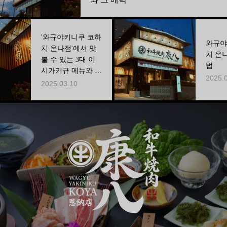
와규야키니쿠 코하
와규야키니쿠 코하
 온나점'에서 맛
치 온나점 가는 방
 수 있는 3대 이
법
가키규 메뉴와 그
2025.02.05
매력
025.03.10