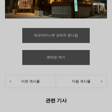
와규야키니쿠 코하치 온나점
예약은 여기
이전 게시물
다음 게시물
관련 기사