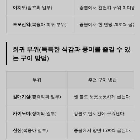
이치보
(램프의 일부)
중불에서 천천히 구워 미디엄 
토모산악
(복숭아 희귀 부위)
중불에서 한 면당 20초씩 굽는다
희귀 부위(독특한 식감과 풍미를 즐길 수 있
는 구이 방법)
부위
추천 구이 방법
갈매기살
(횡격막의 일부)
센 불로 노릇노릇하게 굽는다
카이노미
(장미의 일부)
강불로 단시간에 구워낸다
신신
(복숭아 일부)
중불에서 양면 15초씩 굽는다.